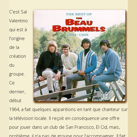
C'est Sal
Valentino
qui est à
l'origine
de la
création
du
groupe.
Ce
dernier,
début
1964, a fait quelques apparitions en tant que chanteur sur
la télévision locale. Il reçoit en conséquence une offre
pour jouer dans un club de San Francisco, El Cid, mais,
problème, il n'a pas de groupe pour l'accompagner. Il fait