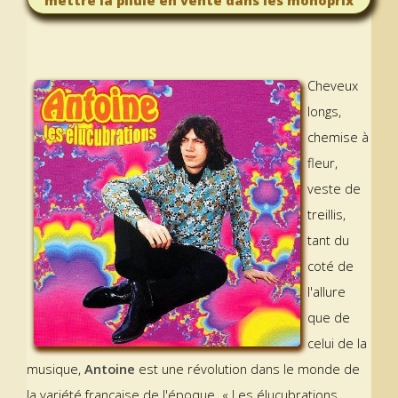
mettre la pilule en vente dans les monoprix
Cheveux
longs,
chemise à
fleur,
veste de
treillis,
tant du
coté de
l'allure
que de
celui de la
musique,
Antoine
est une révolution dans le monde de
la variété française de l'époque. « Les élucubrations