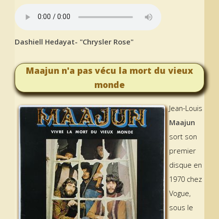
Dashiell Hedayat- "Chrysler Rose"
Maajun n'a pas vécu la mort du vieux
monde
Jean-Louis
Maajun
sort son
premier
disque en
1970 chez
Vogue,
sous le