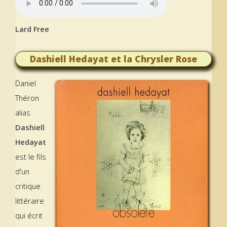
Lard Free
Dashiell Hedayat et la Chrysler Rose
Daniel
Théron
alias
Dashiell
Hedayat
est le fils
d'un
critique
littéraire
qui écrit