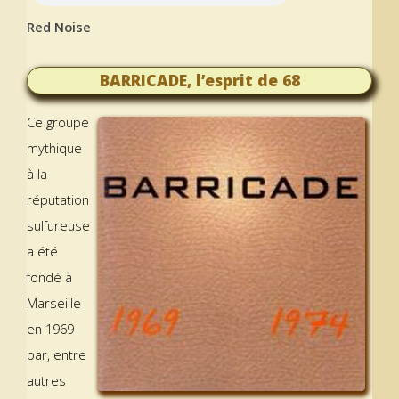
Red Noise
BARRICADE, l’esprit de 68
Ce groupe
mythique
à la
réputation
sulfureuse
a été
fondé à
Marseille
en 1969
par, entre
autres