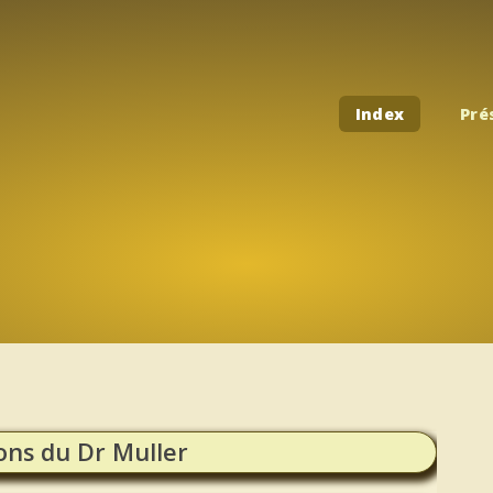
Index
Pré
ons du Dr Muller