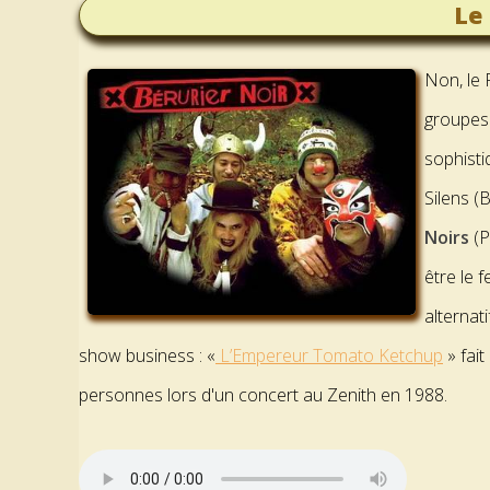
Le
Non, le 
groupes 
sophisti
Silens (
Noirs
(P
être le 
alternat
show business : «
L’Empereur Tomato Ketchup
» fait
personnes lors d'un concert au Zenith en 1988.