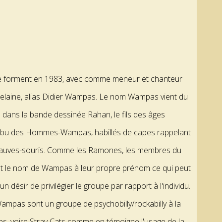
 forment en 1983, avec comme meneur et chanteur
elaine, alias Didier Wampas. Le nom Wampas vient du
 dans la bande dessinée Rahan, le fils des âges
tribu des Hommes-Wampas, habillés de capes rappelant
chauves-souris. Comme les Ramones, les membres du
t le nom de Wampas à leur propre prénom ce qui peut
 désir de privilégier le groupe par rapport à l'individu.
s Wampas sont un groupe de psychobilly/rockabilly à la
s, voire Stray Cats comme en témoigne l'usage de la