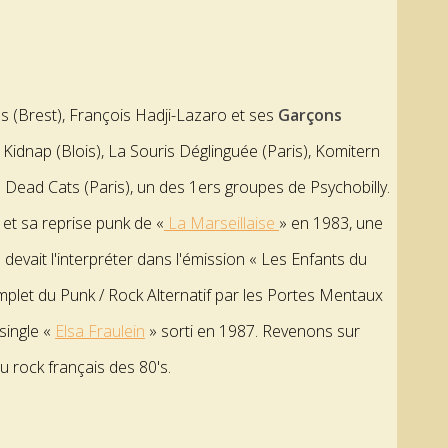
os (Brest), François Hadji-Lazaro et ses
Garçons
 Kidnap (Blois), La Souris Déglinguée (Paris), Komitern
 Dead Cats (Paris), un des 1ers groupes de Psychobilly.
et sa reprise punk de «
La Marseillaise
» en 1983, une
 devait l'interpréter dans l'émission « Les Enfants du
plet du Punk / Rock Alternatif par les Portes Mentaux
 single «
Elsa Fraulein
» sorti en 1987. Revenons sur
 rock français des 80's.