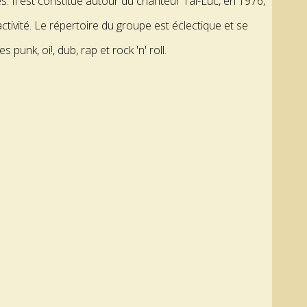
es. Il est constitué autour du chanteur Tai-Luc, en 1976,
ctivité. Le répertoire du groupe est éclectique et se
s punk, oi!, dub, rap et rock 'n' roll.