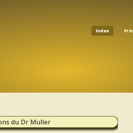
Index
Pré
ons du Dr Muller