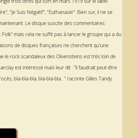
gle trois titres qui sort en mars 1979 sur le label
, "Je Suis Négatif", "Euthanasie". Bien sur, il ne se
 maintenant. Le disque suscite des commentaires
olk" mais cela ne suffit pas à lancer le groupe qui a du
maisons de disques françaises ne cherchent qu'une
e le rock scandaleux des Olivensteins est très loin de
clay est intéressé mais leur dit : ”il faudrait peut-être
ocès, bla-bla-bla, bla-bla-bla…” raconte Gilles Tandy