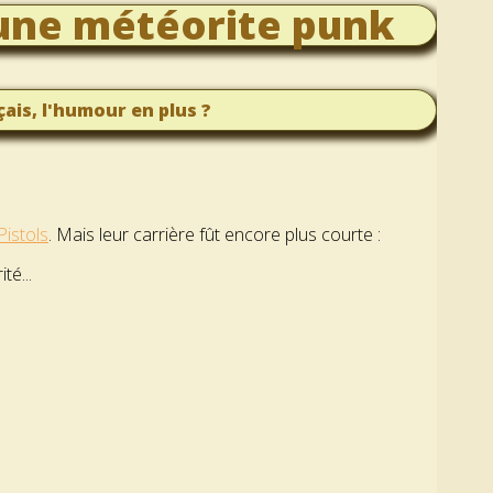
 une météorite punk
çais, l'humour en plus ?
Pistols
. Mais leur carrière fût encore plus courte :
té...