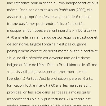
une référence pour la scène du rock indépendant et plus
même. Dans son dernier album
Prohibition
(2009), elle
assure « la propriété, c'est le vol, la sobriété c'est le
trac,ne pas fumer peut rendre folle, très bientôt
musique, amour, poésie seront interdits.» (« Dura Lex »).
A 70 ans, elle n'a rien perdu de son esprit sarcastique et
de son ironie. Brigitte Fontaine n'est pas du genre
politiquement correct, ce serait même plutôt le contraire
: la jeune fille révoltée est devenue une vieille dame
indigne et fière de l'être. Dans « Prohibition » elle affirme
« Je suis vieille et je vous encule avec mon look de
libellule, (…) Partout c'est la prohibition, paroles, écrits,
fornication, foutre interdit à 60 ans, les malades sont
prohibés, on les jette dans les fossés à moins qu'ils
n'apportent du blé aux plus fortunés. » La charge est
sévère contre une société où il faut être jeune, mince,